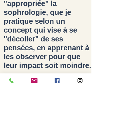
"appropriée" la
sophrologie, que je
pratique selon un
concept qui vise à se
"décoller" de ses
pensées, en apprenant à
les observer pour que
leur impact soit moindre.
Je vous laisse découvrir
dans l'onglet
"Sophrologie" comment
j'aborde aujourd'hui la
cette magnifique
thérapie.