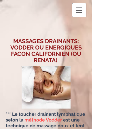
MASSAGES DRAINANTS:
VODDER OU ENERGIQUES
FACON CALIFORNIEN (OU
RENATA)
*** Le toucher drainant lymphatique
selon la
méthode Vodder
est une
technique de massage doux et lent