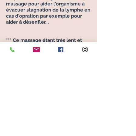
massage pour aider l'
organisme
à
évacuer stagnation de la lymphe en
cas d'opration par exemple pour
aider à désenfler...
*** Ce massage étant
très
lent et
très doux à
peine
perceptible, je l'ai
adapté aux personnes aimant les
massages plus appuyés.
Je suis donc ce même sens
circulatoire de la lymphe mais
en
mode californien
plus dynamique
pour un effet plus tonique.
Ainsi en mode
"Rénata"
, ce massage
a un effet similaire au Vodder pour
une sensation plus "confort".