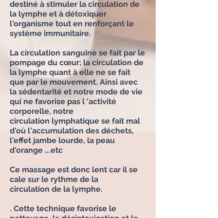
destiné à stimuler la circulation de
la lymphe et à détoxiquer
l'organisme tout en renforçant le
système immunitaire.
La
circulation
sanguine se fait par le
pompage du
cœur
; la
circulation
de
la lymphe quant à elle ne se fait
que par le mouvement. Ainsi avec
la
sédentarité
et notre mode de vie
qui ne favorise pas l 'activité
corporelle, notre
circulation
lymphatique
se fait mal
d'où l'accumulation des
déchets
,
l'effet jambe lourde, la peau
d'
orange
...etc
Ce massage est donc lent car il se
cale sur le
rythme
de la
circulation
de la lymphe.
. Cette technique favorise le