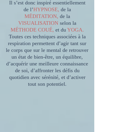
Il s’est donc inspiré essentiellement
de l’
HYPNOSE,
de la
MÉDITATION,
de la
VISUALISATION
selon la
MÉTHODE COUÉ,
et du
YOGA.
Toutes ces techniques associées à la
respiration permettent d’agir tant sur
le corps que sur le mental de retrouver
un état de bien-être, un équilibre,
d’acquérir une meilleure connaissance
de soi, d’affronter les défis du
quotidien avec sérénité, et d’activer
tout son potentiel.