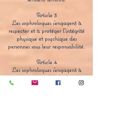
Article 3
Les sophrologues s’engagent à
respecter et à protéger l’intégrité
physique et psychique des
personnes sous leur responsabilité.
Article 4
Les sophrologues s’engagent à
respecter la confidentialité des
informations collectées durant
leurs accompagnements
individuels ou de groupes.
Article 5
Les sophrologues s’engagent à