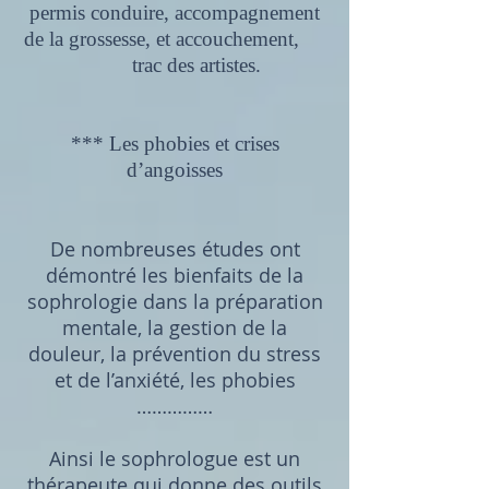
permis conduire, accompagnement
de la grossesse, et accouchement,
trac des artistes.
*** Les phobies et crises
d’angoisses
De nombreuses études ont
démontré les bienfaits de la
sophrologie dans la préparation
mentale, la gestion de la
douleur, la prévention du stress
et de l’anxiété, les phobies
……………
Ainsi le sophrologue est un
thérapeute qui donne des outils