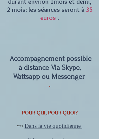
durant environ 1mois et demi,
2 mois: l
es séances seront à
35
euros
.
​ ​
Accompagnement possible
à distance Via Skype,
Wattsapp ou Messenger
POUR QUI, POUR QUOI?
Dans la vie quotidienne
***