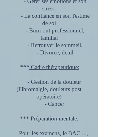
- Gérer ses émotions et son
stress.
- La confiance en soi, l'estime
de soi
- Burn out professionnel,
familial
- Retrouver le sommeil.
- Divorce, deuil
​​​ ***
Cadre thérapeutique:
- Gestion de la douleur
(Fibromalgie, douleurs post
opératoire)
- Cancer
***
Préparation mentale:
Pour les examens, le BAC ...,