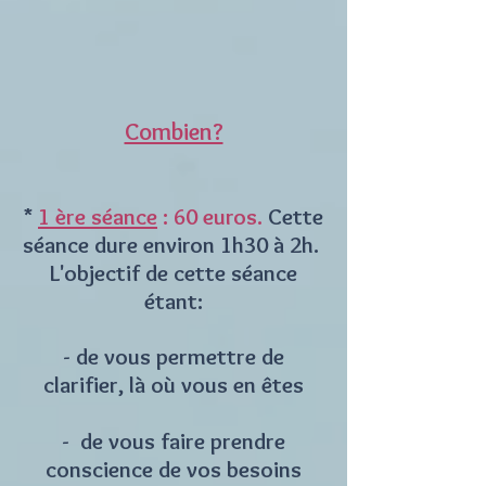
Combien?
*
1 ère séance
: 60 euros.
Cette
séance dure environ 1h30 à 2h.
L'objectif de cette séance
étant:
- de vous permettre de
clarifier, là où vous en êtes
- de vous faire prendre
conscience de vos besoins