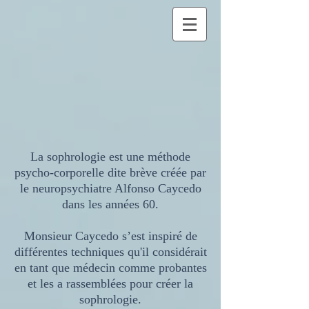
La sophrologie est une méthode
psycho-corporelle dite brève créée par
le neuropsychiatre Alfonso Caycedo
dans les années 60.
Monsieur Caycedo s’est inspiré de
différentes techniques qu'il considérait
en tant que médecin comme probantes
et les a rassemblées pour créer la
sophrologie.