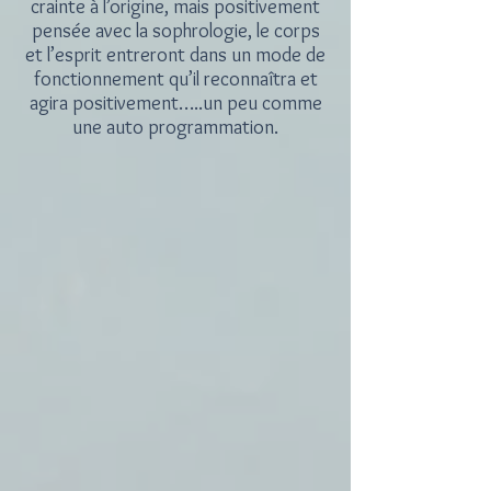
crainte à l’origine, mais positivement
pensée avec la sophrologie, le corps
et l’esprit entreront dans un mode de
fonctionnement qu’il reconnaîtra et
agira positivement…..un peu comme
une auto programmation.
​​​