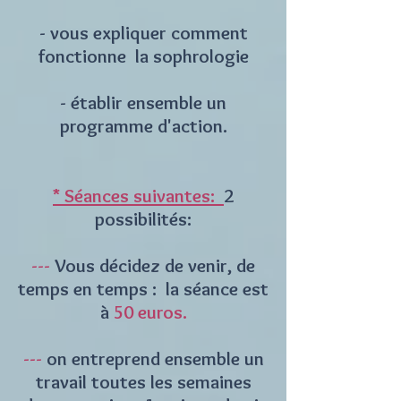
- vous expliquer comment
fonctionne la sophrologie
- établir ensemble un
programme d'action.
* Séances suivantes:
2
possibilités:
---
Vous décidez de venir, de
temps en temps : la séance est
à
50 euros.
---
on entreprend ensemble un
travail toutes les semaines