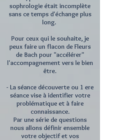
sophrologie était incomplète
sans ce temps d'échange plus
long.
Pour ceux qui le souhaite, je
peux faire un flacon de Fleurs
de Bach pour "accélérer"
l'accompagnement vers le bien
être.
- La séance découverte ou 1 ere
séance vise à identifier votre
problématique et à faire
connaissance.
Par une série de questions
nous allons définir ensemble
votre objectif et vos