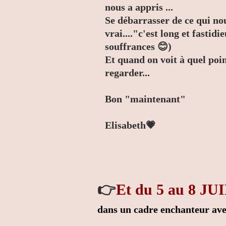
nous a appris ...
Se débarrasser de ce qui no
vrai...."c'est long et fastid
souffrances 😊)
Et quand on voit à quel point
regarder...
Bon "maintenant"
Elisabeth💗
👉
Et du 5 au 8 J
dans un cadre enchanteur avec