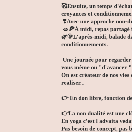
🥰Ensuite, un temps d'échan
croyances et conditionneme
❣️Avec une approche non-du
🥗🍕À midi, repas partagé 
🌿🌞L’après-midi, balade dan
conditionnements.
Une journée pour regarder e
vous même ou "d'avancer ".
On est créateur de nos vies
realiser...
👉 En don libre, fonction de 
👉La non dualité est une clé
En yoga c'est l advaita veda
Pas besoin de concept, pas 