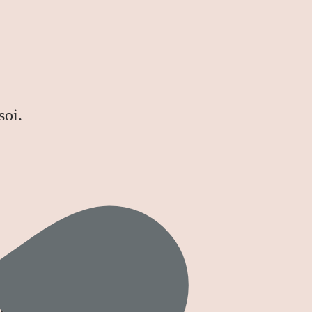
soi.
omme elle le souhaite.