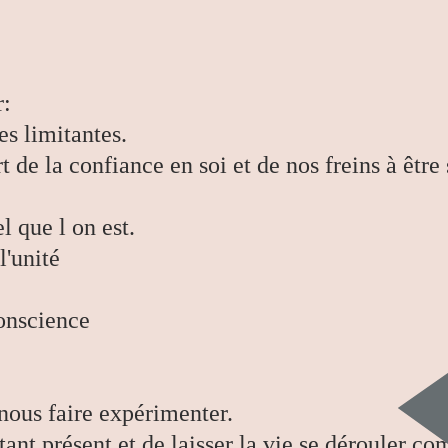
r:
s limitantes.
e la confiance en soi et de nos freins à être 
l que l on est.
l'unité
conscience
nous faire expérimenter.
stant présent et de laisser la vie se dérouler c