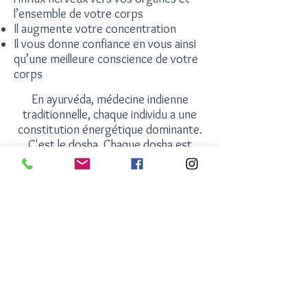
l’ensemble de votre corps
Il augmente votre concentration
Il vous donne confiance en vous ainsi
qu’une meilleure conscience de votre
corps
En ayurvéda, médecine indienne
traditionnelle, chaque individu a une
constitution énergétique dominante.
C'est le dosha. Chaque dosha est
dominé par 2 des 5 éléments existant
de la cosmologie que sont l'air, la
terre, le feu l'eau et l'éther (ou
espace). Même si chacun peut avoir
des parts différentes des 3 doshas,
généralement l'un d'entre eux
prédomine.
Ainsi, Un massage individualisé, selon
le type auquel vous appartenez.