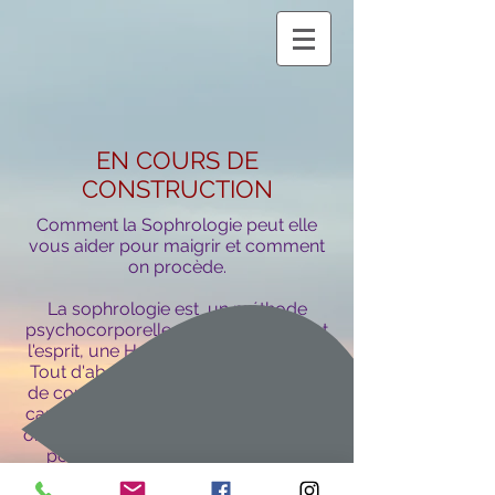
EN COURS DE
CONSTRUCTION
Comment la Sophrologie peut elle
vous aider pour maigrir et comment
on procède.
La sophrologie est un méthode
psychocorporelle qui allie le corps et
l'esprit, une Harmonie entre les deux.
Tout d'abord, la sophrologie permet
de conscientiser ses problématiques
car on travaille sur le subconscient et
on fait monter en conscience la raison
pour laquelle on grossit. Stress,
émotionnel........