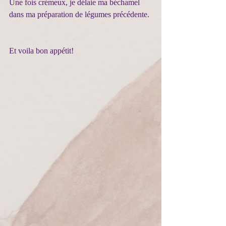
Une fois crémeux, je délaie ma béchamel 
dans ma préparation de légumes précédente.
Et voila bon appétit!