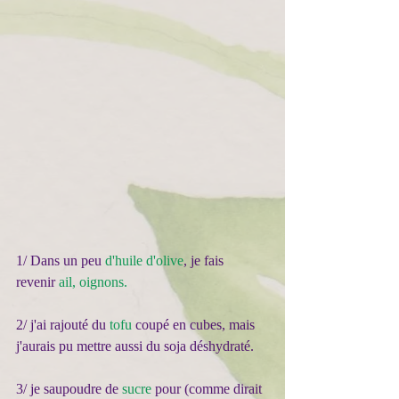
1/ Dans un peu 
d'huile d'olive
, je fais 
revenir 
ail, oignons.
2/ j'ai rajouté du 
tofu
 coupé en cubes, mais 
j'aurais pu mettre aussi du soja déshydraté.
3/ je saupoudre de 
sucre
 pour (comme dirait 