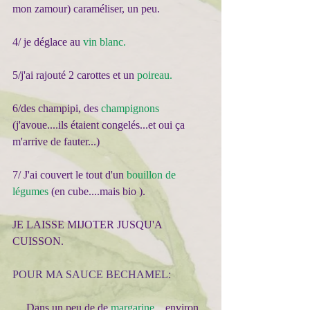
mon zamour) caraméliser, un peu.
4/ je déglace au 
vin blanc.
5/j'ai rajouté 2 carottes et un 
poireau.
6/des champipi, des 
champignons
(j'avoue....ils étaient congelés...et oui ça 
m'arrive de fauter...)
7/ J'ai couvert le tout d'un 
bouillon de 
légumes
 (en cube....mais bio ).
JE LAISSE MIJOTER JUSQU'A 
CUISSON.
POUR MA SAUCE BECHAMEL:
     Dans un peu de de 
margarine
 ...environ 