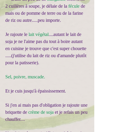
2 cuillères à soupe, je délaie de la 
fécule
 de 
mais ou de pomme de terre ou de la farine 
de riz ou autre.....peu importe.
Je rajoute le 
lait végétal
....autant le lait de 
soja je ne l'aime pas du tout à boire autant 
en cuisine je trouve que c'est super chouette 
.....(j'utilise du lait de riz ou d'amande plutôt 
pour la patisserie).
Sel, poivre, muscade.
Et je cuis jusqu'à épaississement.
Si j'en ai mais pas d'obligation je rajoute une 
briquette de 
crème de soja
 et je refais un peu 
chauffer....