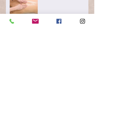
Pour les retardataires de la
Saint Valentin....tout n'est pas
perdu...Bien au contraire: un
supe
Moelleux au chocolat sans
oeuf, sans lait, avec sa crème
anglaise végan
BLANQUETTE VEGAN